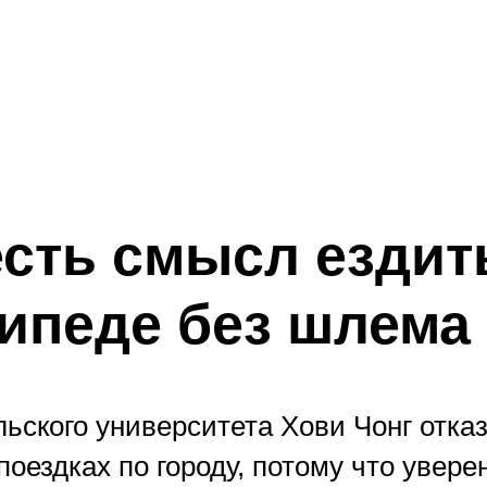
есть смысл ездит
ипеде без шлема
ьского университета Хови Чонг отка
оездках по городу, потому что уверен