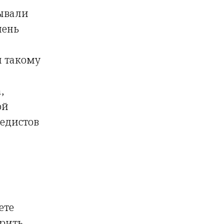
Бывали
чень
я такому
,
ой
педистов
ете
ерить