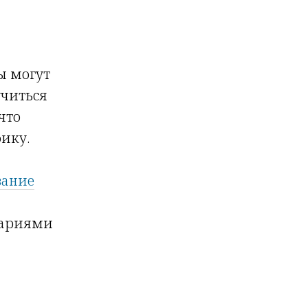
ы могут
учиться
что
ику.
вание
авариями