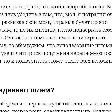
ринять тот факт, что мой выбор обоснован. 
ались убедить в том, что, мол, я потратил о
 развивая свой мозг, а травма будет просто
атам, и, по их мнению, глупо подвергать себ
м. Однако, если мы начнём анализировать
ему, то обнаружим, что использование шлема
 увеличить риск получения черепно-мозгов
, но и подвергнуть этому риску всех велоси
надевают шлем?
зберёмся с первым пунктом: если вы попада
ем, скорее всего, спасёт вашу жизнь. Если в