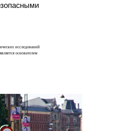
езопасными
гических исследований
является основателем