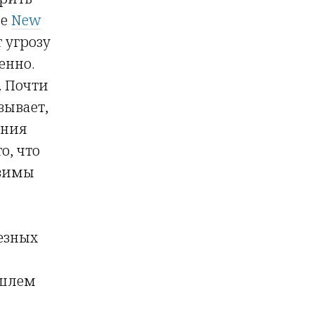
ле
New
 угрозу
енно.
. Почти
зывает,
ения
о, что
звимы
езных
 шлем