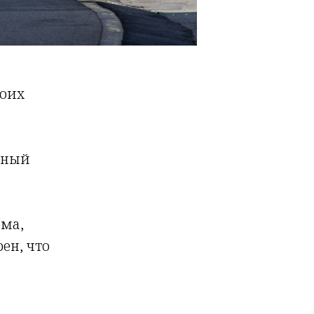
воих
едный
ема,
ен, что