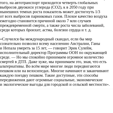
того, на автотранспорт приходится четверть глобальных
выбросов двуокиси углерода (CO2), к в 2050 году при
нынешних темпах роста показатель может достигнуть 1/3
от всех выбросов парниковых газов. Плохое качество воздуха
ежегодно становится причиной около 7 млн случаев
преждевременной смерти, а также роста числа заболеваний,
среди которых бронхит, астма, болезни сердца и т. д.
«Случился бы международный скандал, если бы мир
сознательно позволил всему населению Австралии, Ганы
и Непала умереть за 15 лет, — говорит Эрик Сулейм,
исполнительный директор Программы ООН по окружающей
среде. — Но мы спокойно принимаем огромное количество
смертей в ДТП. Даже хуже, мы принимаем это, зная, что есть
альтернативы. Во всём мире многие люди передвигаются
пешком или на велосипедах. Многие начинают и заканчивают
каждую поездку пешком. Такие доступные, эти способы
передвижения дают огромные социальные, экономические
и экологические выгоды для городской и сельской местности».